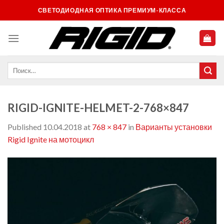
Skip
СВЕТОДИОДНАЯ ОПТИКА ПРЕМИУМ-КЛАССА
to
content
RIGID-IGNITE-HELMET-2-768×847
Published
10.04.2018
at
768 × 847
in
Варианты установки
Rigid Ignite на мотоцикл