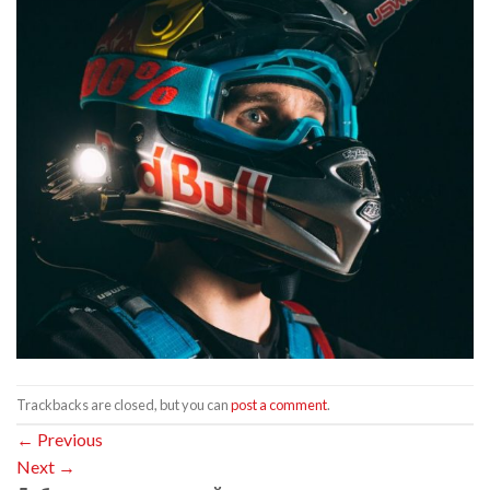
Trackbacks are closed, but you can
post a comment
.
←
Previous
Next
→