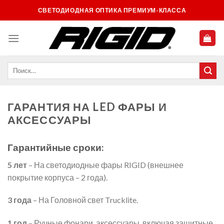
Skip
СВЕТОДИОДНАЯ ОПТИКА ПРЕМИУМ-КЛАССА
to
content
ГАРАНТИЯ НА LED ФАРЫ И
АКСЕССУАРЫ
Гарантийные сроки:
5 лет
– На светодиодные фары RIGID (внешнее
покрытие корпуса – 2 года).
3 года
– На Головной свет Trucklite.
1 год
– Ручные фонари, аксессуары, включая защитные