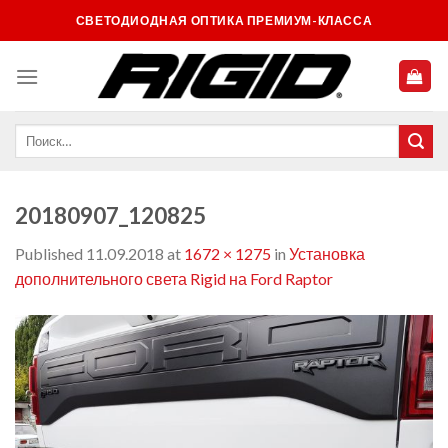
Skip
СВЕТОДИОДНАЯ ОПТИКА ПРЕМИУМ-КЛАССА
to
content
20180907_120825
Published
11.09.2018
at
1672 × 1275
in
Установка
дополнительного света Rigid на Ford Raptor