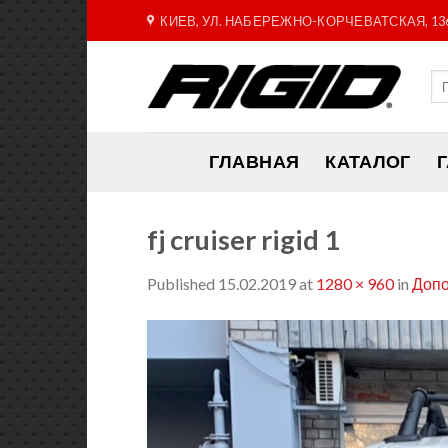
Skip
КИЕВ, УЛ. НАБЕРЕЖНО-КОРЧЕВАТСКАЯ, 13
to
content
ГЛАВНАЯ
КАТАЛОГ
fj cruiser rigid 1
Published
15.02.2019
at
1280 × 960
in
Допо