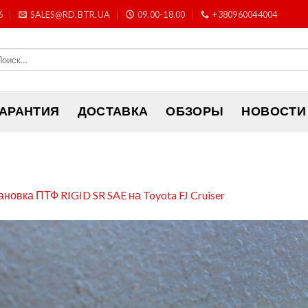
6
SALES@RD.BTR.UA
09.00-18.00
+380960044004
ГАРАНТИЯ
ДОСТАВКА
ОБЗОРЫ
НОВОСТИ
ановка ПТФ RIGID SR SAE на Toyota FJ Cruiser