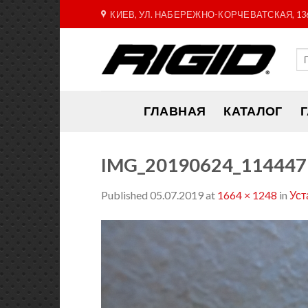
Skip
КИЕВ, УЛ. НАБЕРЕЖНО-КОРЧЕВАТСКАЯ, 13
to
content
ГЛАВНАЯ
КАТАЛОГ
IMG_20190624_114447
Published
05.07.2019
at
1664 × 1248
in
Уст