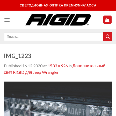
Skip
СВЕТОДИОДНАЯ ОПТИКА ПРЕМИУМ-КЛАССА
to
content
IMG_1223
Published
16.12.2020
at
1533 × 926
in
Дополнительный
свет RIGID для Jeep Wrangler