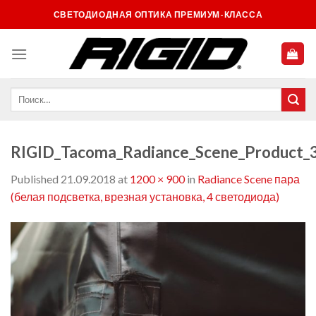
Skip
СВЕТОДИОДНАЯ ОПТИКА ПРЕМИУМ-КЛАССА
to
content
RIGID_Tacoma_Radiance_Scene_Product_
Published
21.09.2018
at
1200 × 900
in
Radiance Scene пара
(белая подсветка, врезная установка, 4 светодиода)