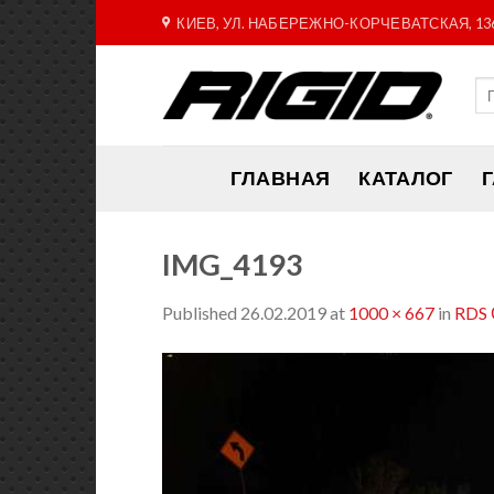
Skip
КИЕВ, УЛ. НАБЕРЕЖНО-КОРЧЕВАТСКАЯ, 13
to
content
ГЛАВНАЯ
КАТАЛОГ
IMG_4193
Published
26.02.2019
at
1000 × 667
in
RDS 