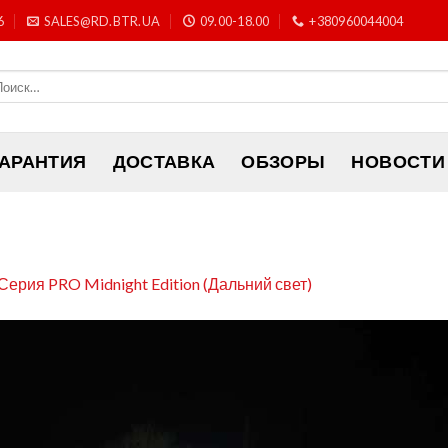
6
SALES@RD.BTR.UA
09.00-18.00
+380960044004
ГАРАНТИЯ
ДОСТАВКА
ОБЗОРЫ
НОВОСТИ
Серия PRO Midnight Edition (Дальний свет)