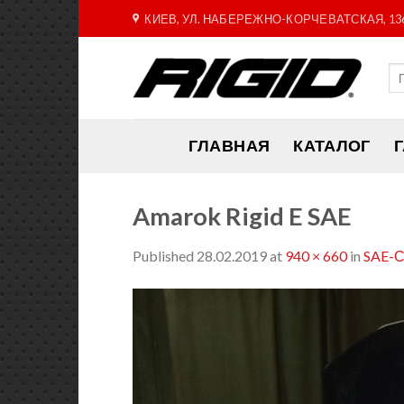
Skip
КИЕВ, УЛ. НАБЕРЕЖНО-КОРЧЕВАТСКАЯ, 13
to
content
ГЛАВНАЯ
КАТАЛОГ
Amarok Rigid E SAE
Published
28.02.2019
at
940 × 660
in
SAE-С