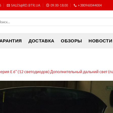
6
SALES@RD.BTR.UA
09.00-18.00
+380960044004
ГАРАНТИЯ
ДОСТАВКА
ОБЗОРЫ
НОВОСТИ
ерия E 6″ (12 светодиодов) Дополнительный дальний свет (п