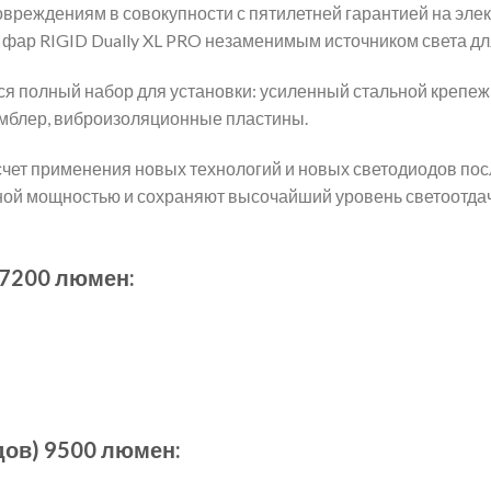
овреждениям в совокупности с пятилетней гарантией на эл
 фар RIGID Dually XL PRO незаменимым источником света дл
ся полный набор для установки: усиленный стальной крепеж,
мблер, виброизоляционные пластины.
счет применения новых технологий и новых светодиодов посл
ной мощностью и сохраняют высочайший уровень светоотд
 7200 люмен:
дов) 9500 люмен: