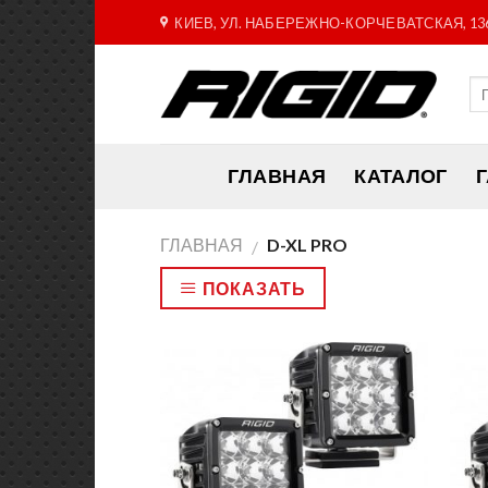
Skip
КИЕВ, УЛ. НАБЕРЕЖНО-КОРЧЕВАТСКАЯ, 13
to
content
ГЛАВНАЯ
КАТАЛОГ
ГЛАВНАЯ
D-XL PRO
/
ПОКАЗАТЬ