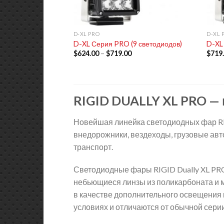
+
+
D-XL PRO
D-XL 
D-XL Серия PRO (9 светодиодов)
D-XL
$
624.00
–
$
719.00
$
719
RIGID DUALLY XL PRO —
Новейшая линейка светодиодных фар RI
внедорожники, вездеходы, грузовые авт
транспорт.
Светодиодные фары RIGID Dually XL PR
небьющиеся линзы из поликарбоната и м
в качестве дополнительного освещения 
условиях и отличаются от обычной серии