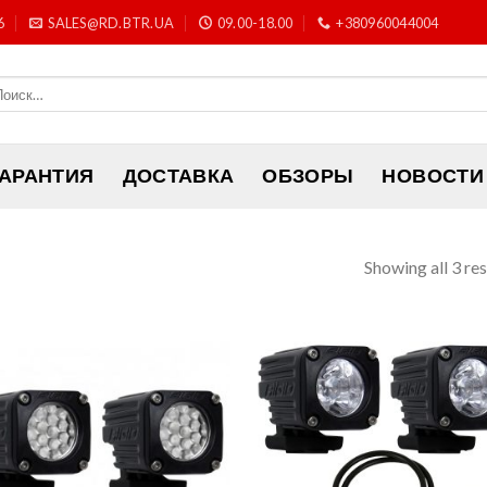
6
SALES@RD.BTR.UA
09.00-18.00
+380960044004
ГАРАНТИЯ
ДОСТАВКА
ОБЗОРЫ
НОВОСТИ
Showing all 3 res