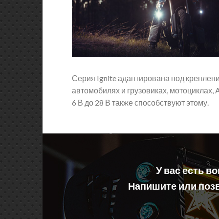
Серия Ignite адаптирована под креплени
автомобилях и грузовиках, мотоциклах, 
6 В до 28 В также способствуют этому.
У вас есть в
Напишите или позв