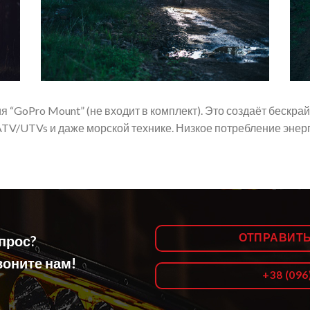
я “GoPro Mount” (не входит в комплект). Это создаёт бескра
ATV/UTVs и даже морской технике. Низкое потребление энерг
ОТПРАВИТ
опрос?
оните нам!
+38 (096