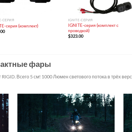
+
E-СЕРИЯ
IGNITE-СЕРИЯ
IGNITE-серия (комплект с
TE-серия (комплект)
проводкой)
.00
$
323.00
омпактные фары
RIGID. Всего 5 см! 1000 Люмен светового потока в трёх верси