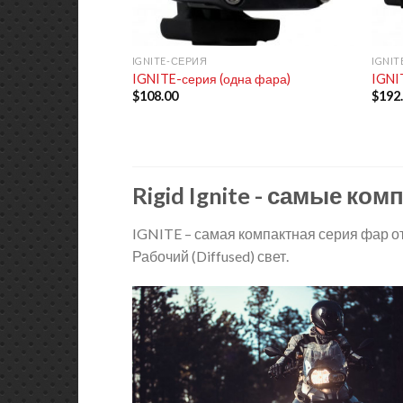
+
+
IGNITE-СЕРИЯ
IGNIT
IGNITE-серия (одна фара)
IGNI
$
108.00
$
192
Rigid Ignite - самые к
IGNITE – самая компактная серия фар от 
Рабочий (Diffused) свет.