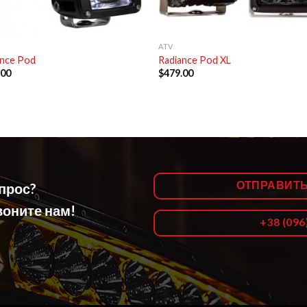
+
ATV
ance Pod
Radiance Pod XL
.00
$
479.00
ОТПРАВИТ
опрос?
оните нам!
+38 (096