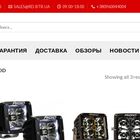
6
SALES@RD.BTR.UA
09.00-18.00
+380960044004
ГАРАНТИЯ
ДОСТАВКА
ОБЗОРЫ
НОВОСТИ
OD
Showing all 3 res