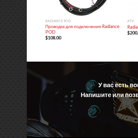
+
+
RADIANCE POD
ATV
Проводка для подключения Radiance
Radi
POD
$
200
$
108.00
У вас есть в
Напишите или позв