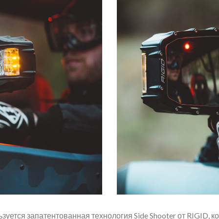
зуется запатентованная технология Side Shooter от RIGID, 