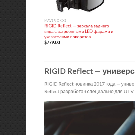
+
MAVERICK X3
RIGID Reflect — зеркала заднего
вида с встроенными LED фарами и
указателями поворотов
$
779.00
RIGID Reflect — униве
RIGID Reflect новинка 2017 года — уни
Reflect разработан специально для UTV 