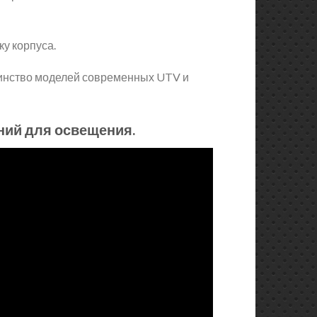
у корпуса.
шинство моделей современных UTV и
ний для освещения.