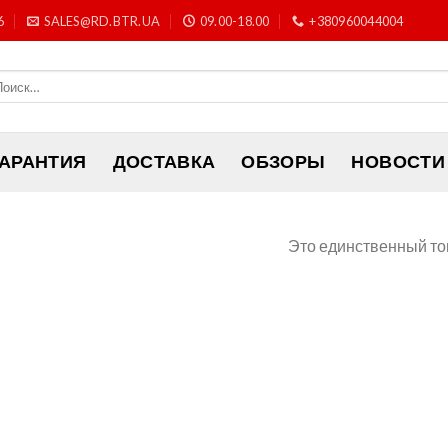
6
SALES@RD.BTR.UA
09.00-18.00
+380960044004
ГАРАНТИЯ
ДОСТАВКА
ОБЗОРЫ
НОВОСТИ
Это единственный то