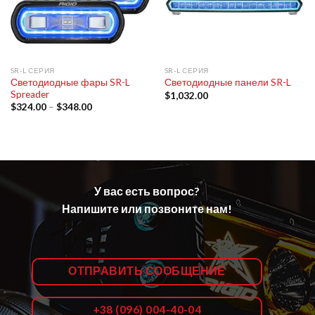
SR-L СЕРИЯ
SR-L СЕРИЯ
Светодиодные фары SR-L
Светодиодные панели SR-L
Spreader
$
1,032.00
$
324.00
–
$
348.00
У вас есть вопрос?
Напишите или позвоните нам!
ОТПРАВИТЬ СООБЩЕНИЕ
+38 (096) 004-40-04