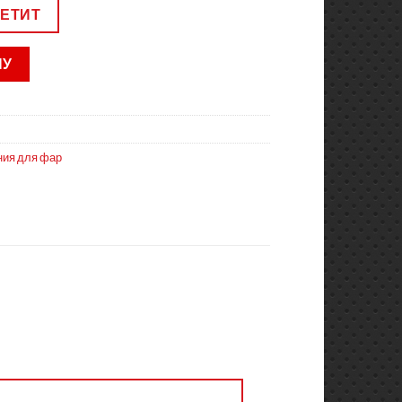
ВЕТИТ
НУ
ния для фар