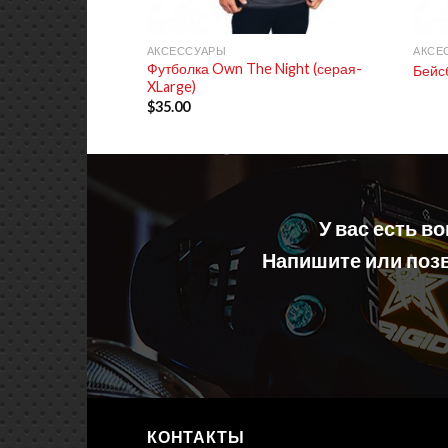
+
+
АКСЕССУАРЫ
АКСЕ
Футболка Own The Night (серая-
Бейс
XLarge)
$
35.00
У вас есть в
Напишите или позв
КОНТАКТЫ