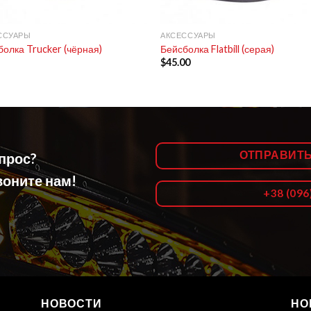
+
ССУАРЫ
АКСЕССУАРЫ
болка Trucker (чёрная)
Бейсболка Flatbill (серая)
$
45.00
ОТПРАВИТ
опрос?
оните нам!
+38 (096
НОВОСТИ
НО