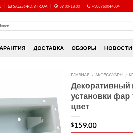
6
SALES@RD.BTR.UA
09.00-18.00
+380960044004
ГАРАНТИЯ
ДОСТАВКА
ОБЗОРЫ
НОВОСТИ
ГЛАВНАЯ
АКСЕССУАРЫ
К
/
/
Декоративный 
установки фар 
цвет
159.00
$