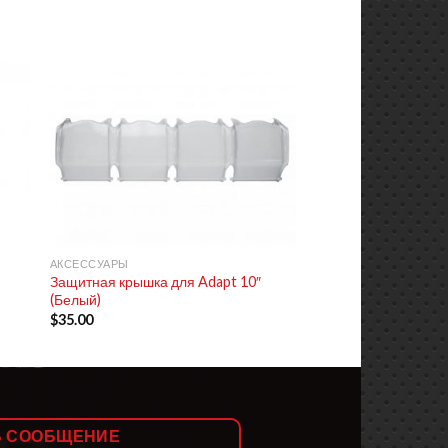
+
АКСЕССУАРЫ
Защитная крышка для Adapt 10″
(Белый)
$
35.00
Ь СООБЩЕНИЕ