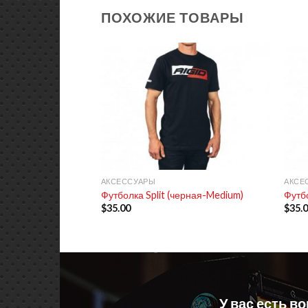
ПОХОЖИЕ ТОВАРЫ
+
+
АКСЕССУАРЫ
АКСЕ
Футболка Split (черная-Medium)
Футбо
$
35.00
$
35.
У вас есть в