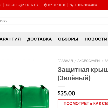
6
SALES@RD.BTR.UA
09.00-18.00
+380960044004
ГАРАНТИЯ
ДОСТАВКА
ОБЗОРЫ
НОВОСТИ
ГЛАВНАЯ
АКСЕССУАРЫ
З
/
/
Защитная крышк
(Зелёный)
35.00
$
ПОСМОТРЕТЬ КАК С