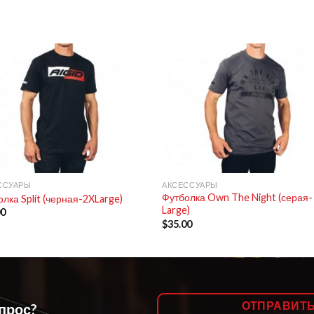
+
ССУАРЫ
АКСЕССУАРЫ
Футболка Own The Night (серая-
лка Split (черная-2XLarge)
Large)
00
$
35.00
ОТПРАВИТ
опрос?