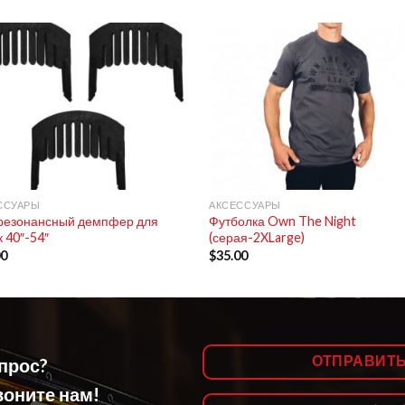
+
ССУАРЫ
АКСЕССУАРЫ
резонансный демпфер для
Футболка Own The Night
 40″-54″
(серая-2XLarge)
00
$
35.00
ОТПРАВИТ
опрос?
оните нам!