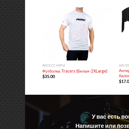
+
+
АКСЕССУАРЫ
АКСЕ
Анти
Футболка Tracers (Белая-2XLarge)
балок
$
35.00
$
17.
У вас есть в
Напишите или позв