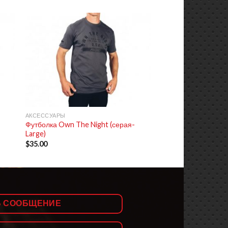
+
АКСЕССУАРЫ
Футболка Own The Night (серая-
Large)
$
35.00
Ь СООБЩЕНИЕ