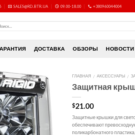
6
SALES@RD.BTR.UA
09.00-18.00
+380960044004
ГАРАНТИЯ
ДОСТАВКА
ОБЗОРЫ
НОВОСТИ
ГЛАВНАЯ
АКСЕССУАРЫ
З
/
/
Защитная крышк
21.00
$
Защитные крышки для свет
обеспечивают превосходну
поликарбонатного пластика,