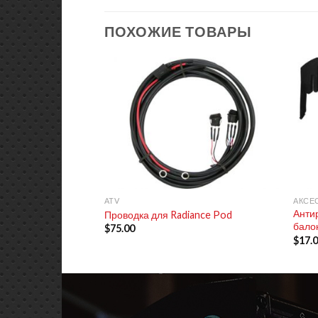
ПОХОЖИЕ ТОВАРЫ
+
+
ATV
АКСЕ
Анти
Проводка для Radiance Pod
балок
$
75.00
$
17.