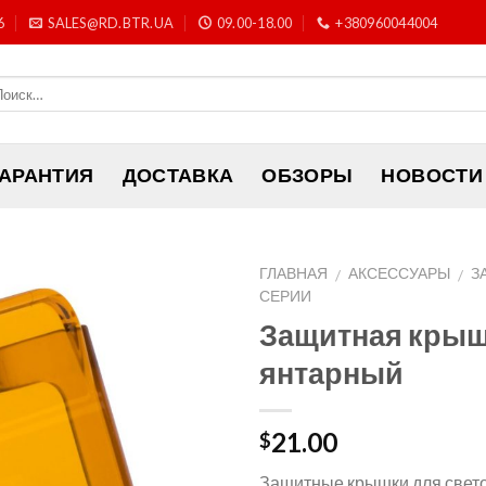
6
SALES@RD.BTR.UA
09.00-18.00
+380960044004
ГАРАНТИЯ
ДОСТАВКА
ОБЗОРЫ
НОВОСТИ
ГЛАВНАЯ
АКСЕССУАРЫ
З
/
/
СЕРИИ
Защитная крышк
янтарный
21.00
$
Защитные крышки для свет