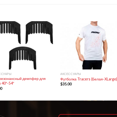
+
ССУАРЫ
АКСЕССУАРЫ
резонансный демпфер для
Футболка Tracers (Белая-XLarge
 40″-54″
$
35.00
00