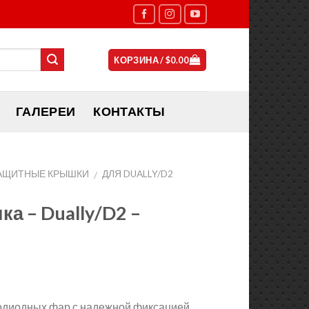
КОРЗИНА /
$
0.00
ГАЛЕРЕИ
КОНТАКТЫ
АЩИТНЫЕ КРЫШКИ
ДЛЯ DUALLY/D2
/
а – Dually/D2 –
одиодных фар с надежной фиксацией