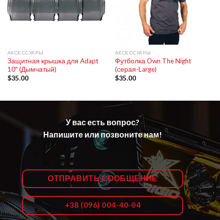
АКСЕССУАРЫ
АКСЕССУАРЫ
Защитная крышка для Adapt
Футболка Own The Night
10″ (Дымчатый)
(серая-Large)
$
35.00
$
35.00
У вас есть вопрос?
Напишите или позвоните нам!
ОТПРАВИТЬ СООБЩЕНИЕ
+38 (096) 004-40-04