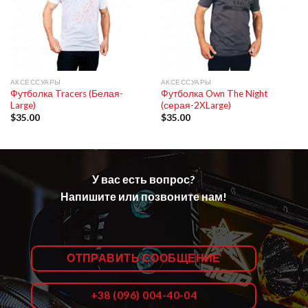
АКСЕССУАРЫ
АКСЕССУАРЫ
Футболка Tracers (Белая-
Футболка Own The Night
Large)
(серая-2XLarge)
$
35.00
$
35.00
У вас есть вопрос?
Напишите или позвоните нам!
ОТПРАВИТЬ СООБЩЕНИЕ
+38 (096) 004-40-04