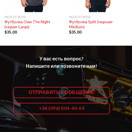
АКСЕССУАРЫ
АКСЕССУАРЫ
Футболка Own The Night
Футболка Split (черная-
(серая-Large)
Medium)
$
35.00
$
35.00
У вас есть вопрос?
Напишите или позвоните нам!
ОТПРАВИТЬ СООБЩЕНИЕ
+38 (096) 004-40-04