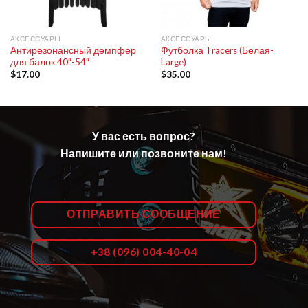
АКСЕССУАРЫ
АКСЕССУАРЫ
Антирезонансный демпфер
Футболка Tracers (Белая-
для балок 40″-54″
Large)
$
17.00
$
35.00
У вас есть вопрос?
Напишите или позвоните нам!
ОТПРАВИТЬ СООБЩЕНИЕ
+38 (096) 004-40-04