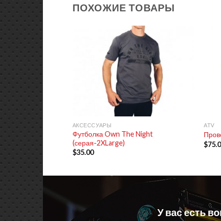
ПОХОЖИЕ ТОВАРЫ
+
+
АКСЕССУАРЫ
ATV
Футболка Own The Night
Пров
(серая-2XLarge)
$
75.
$
35.00
У вас есть в