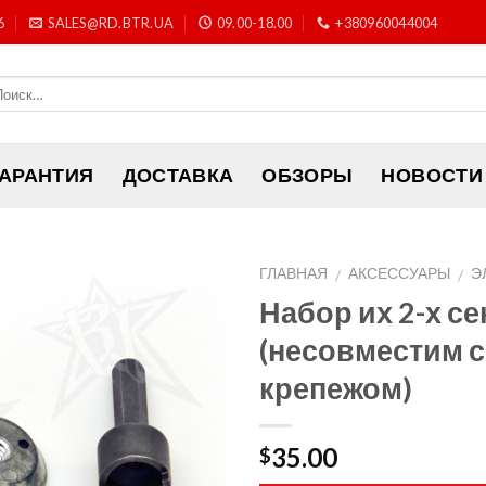
6
SALES@RD.BTR.UA
09.00-18.00
+380960044004
ГАРАНТИЯ
ДОСТАВКА
ОБЗОРЫ
НОВОСТИ
ГЛАВНАЯ
АКСЕССУАРЫ
Э
/
/
Набор их 2-х с
(несовместим с
крепежом)
35.00
$