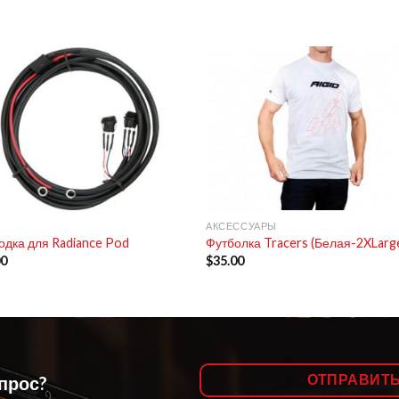
+
АКСЕССУАРЫ
одка для Radiance Pod
Футболка Tracers (Белая-2XLarg
00
$
35.00
ОТПРАВИТ
опрос?