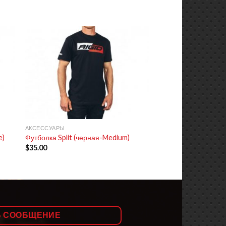
+
АКСЕССУАРЫ
e)
Футболка Split (черная-Medium)
$
35.00
Ь СООБЩЕНИЕ