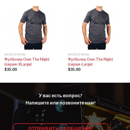
АКСЕССУАРЫ
АКСЕССУАРЫ
Футболка Own The Night
Футболка Own The Night
(серая-XLarge)
(серая-Large)
$
35.00
$
35.00
У вас есть вопрос?
Напишите или позвоните нам!
ОТПРАВИТЬ СООБЩЕНИЕ