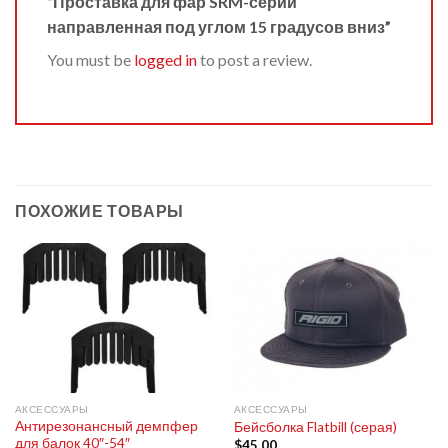
“Проставка для фар SRM-серии
направленная под углом 15 градусов вниз”
You must be
logged in
to post a review.
ПОХОЖИЕ ТОВАРЫ
АКСЕССУАРЫ
АКСЕССУАРЫ
Антирезонансный демпфер
Бейсболка Flatbill (серая)
для балок 40″-54″
$
45.00