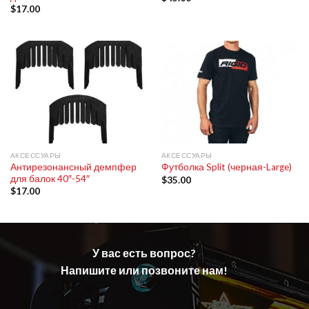
$
17.00
АКСЕССУАРЫ
АКСЕССУАРЫ
Антирезонансный демпфер
Футболка Split (черная-Large)
для балок 40″-54″
$
35.00
$
17.00
У вас есть вопрос?
Напишите или позвоните нам!