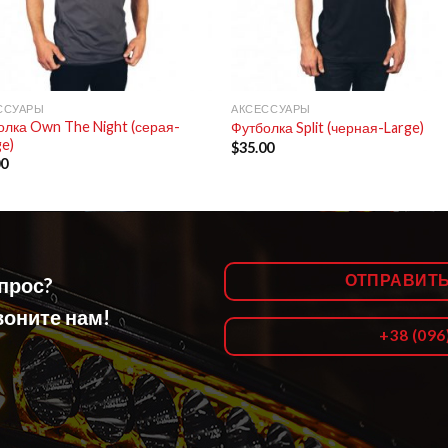
+
ССУАРЫ
АКСЕССУАРЫ
олка Own The Night (серая-
Футболка Split (черная-Large)
ge)
$
35.00
00
ОТПРАВИТ
опрос?
оните нам!
+38 (096