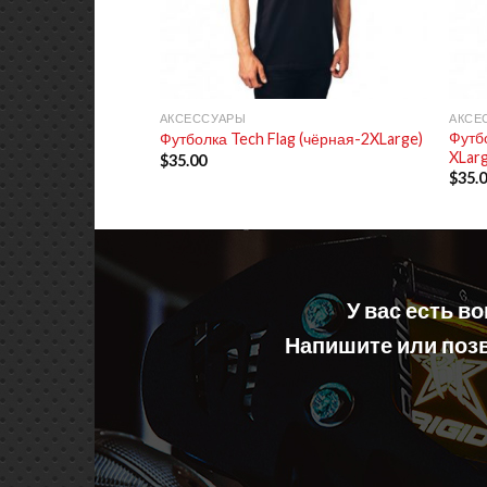
+
+
АКСЕССУАРЫ
АКСЕ
Футб
Футболка Tech Flag (чёрная-2XLarge)
XLar
$
35.00
$
35.
У вас есть в
Напишите или позв