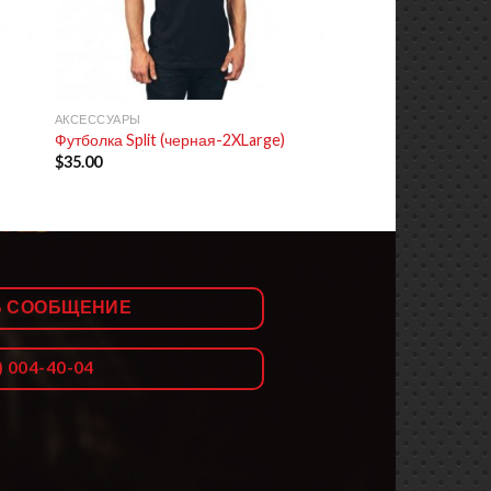
+
АКСЕССУАРЫ
Футболка Split (черная-2XLarge)
$
35.00
Ь СООБЩЕНИЕ
) 004-40-04