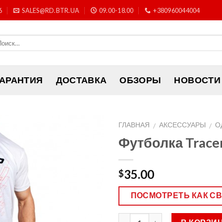
6
SALES@RD.BTR.UA
09.00-18.00
+380960044004
ГАРАНТИЯ
ДОСТАВКА
ОБЗОРЫ
НОВОСТИ
ГЛАВНАЯ
АКСЕССУАРЫ
О
/
/
Футболка Tracer
35.00
$
ПОСМОТРЕТЬ КАК С