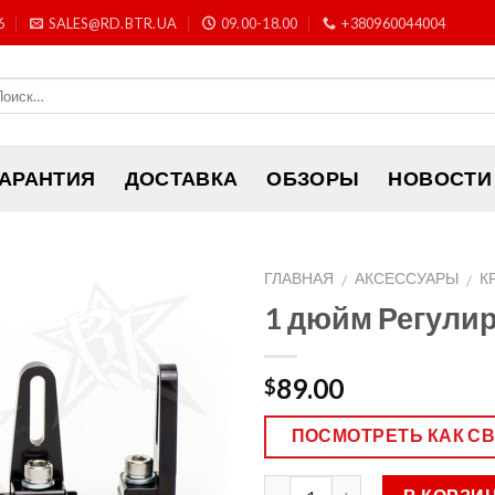
6
SALES@RD.BTR.UA
09.00-18.00
+380960044004
ГАРАНТИЯ
ДОСТАВКА
ОБЗОРЫ
НОВОСТИ
ГЛАВНАЯ
АКСЕССУАРЫ
К
/
/
1 дюйм Регули
89.00
$
ПОСМОТРЕТЬ КАК С