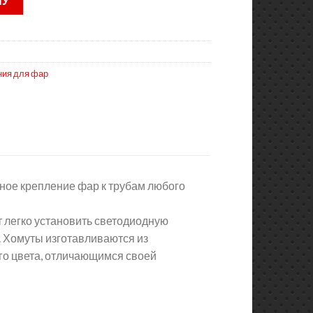
НУ
ния для фар
ое крепление фар к трубам любого
ет легко установить светодиодную
. Хомуты изготавливаются из
о цвета, отличающимся своей