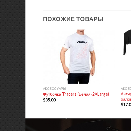
ПОХОЖИЕ ТОВАРЫ
+
+
АКСЕССУАРЫ
АКСЕ
Анти
Футболка Tracers (Белая-2XLarge)
балок
$
35.00
$
17.