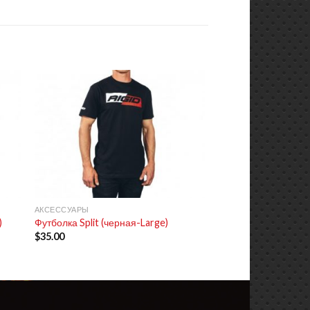
+
АКСЕССУАРЫ
)
Футболка Split (черная-Large)
$
35.00