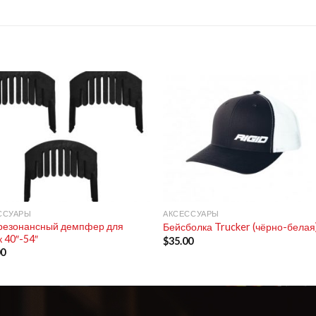
+
ССУАРЫ
АКСЕССУАРЫ
резонансный демпфер для
Бейсболка Trucker (чёрно-белая
 40″-54″
$
35.00
00