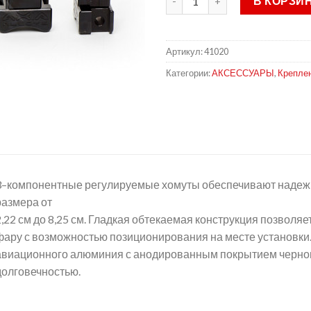
В КОРЗИ
Артикул:
41020
Категории:
АКСЕССУАРЫ
,
Крепле
3–компонентные регулируемые хомуты обеспечивают надежн
размера от
2,22 см до 8,25 см. Гладкая обтекаемая конструкция позволя
фару с возможностью позиционирования на месте установки
авиационного алюминия с анодированным покрытием черног
долговечностью.