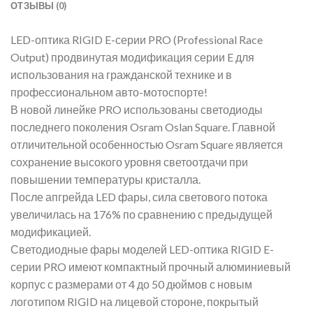
ОТЗЫВЫ (0)
LED-оптика RIGID E-серии PRO (Professional Race
Output) продвинутая модификация серии E для
использования на гражданской технике и в
профессиональном авто-мотоспорте!
В новой линейке PRO использованы светодиоды
последнего поколения Osram Oslan Square. Главной
отличительной особенностью Osram Square является
сохранение высокого уровня светоотдачи при
повышении температуры кристалла.
После апгрейда LED фары, сила светового потока
увеличилась на 176% по сравнению с предыдущей
модификацией.
Светодиодные фары моделей LED-оптика RIGID E-
серии PRO имеют компактный прочный алюминиевый
корпус с размерами от 4 до 50 дюймов с новым
логотипом RIGID на лицевой стороне, покрытый