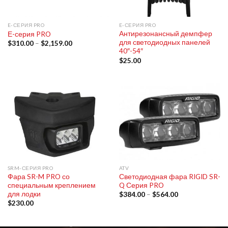
E-СЕРИЯ PRO
E-СЕРИЯ PRO
Антирезонансный демпфер
Е-серия PRO
для светодиодных панелей
$
310.00
–
$
2,159.00
40″-54″
$
25.00
SRM-СЕРИЯ PRO
ATV
Фара SR-M PRO со
Светодиодная фара RIGID SR-
специальным креплением
Q Серия PRO
для лодки
$
384.00
–
$
564.00
$
230.00