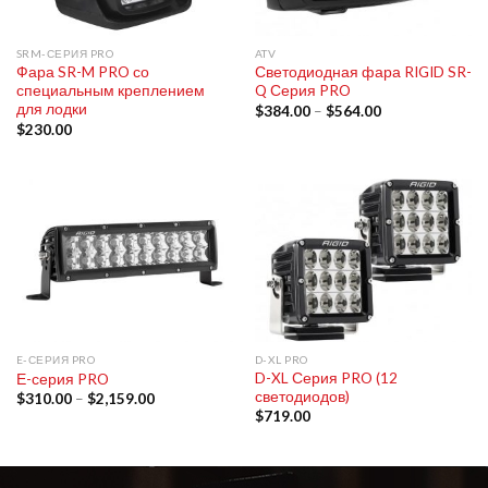
SRM-СЕРИЯ PRO
ATV
Фара SR-M PRO со
Светодиодная фара RIGID SR-
специальным креплением
Q Серия PRO
для лодки
$
384.00
–
$
564.00
$
230.00
E-СЕРИЯ PRO
D-XL PRO
D-XL Серия PRO (12
Е-серия PRO
светодиодов)
$
310.00
–
$
2,159.00
$
719.00