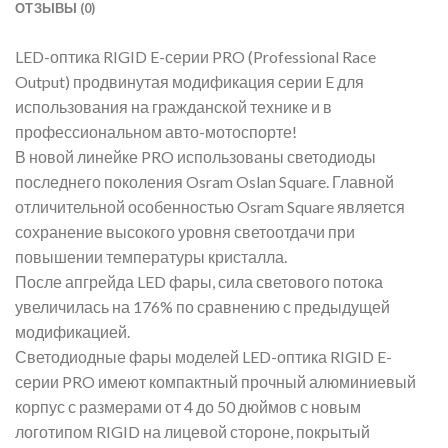
ОТЗЫВЫ (0)
LED-оптика RIGID E-серии PRO (Professional Race
Output) продвинутая модификация серии E для
использования на гражданской технике и в
профессиональном авто-мотоспорте!
В новой линейке PRO использованы светодиоды
последнего поколения Osram Oslan Square. Главной
отличительной особенностью Osram Square является
сохранение высокого уровня светоотдачи при
повышении температуры кристалла.
После апгрейда LED фары, сила светового потока
увеличилась на 176% по сравнению с предыдущей
модификацией.
Светодиодные фары моделей LED-оптика RIGID E-
серии PRO имеют компактный прочный алюминиевый
корпус с размерами от 4 до 50 дюймов с новым
логотипом RIGID на лицевой стороне, покрытый