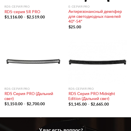
RDS-СЕРИЯ PRO
E-СЕРИЯ PRO
Антирезонансный демпфер
RDS-серия SR PRO
для светодиодных панелей
$
1,116.00
–
$
2,519.00
40″-54″
$
25.00
RDS-СЕРИЯ PRO
RDS-СЕРИЯ PRO
RDS Серия PRO (Дальний
RDS Серия PRO Midnight
свет)
Edition (Дальний свет)
$
1,150.00
–
$
2,700.00
$
1,145.00
–
$
2,665.00
У вас есть вопрос?