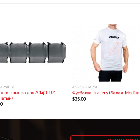
+
ССУАРЫ
АКСЕССУАРЫ
тная крышка для Adapt 10″
Футболка Tracers (Белая-Medium
чатый)
$
35.00
00