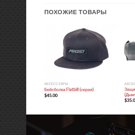
ПОХОЖИЕ ТОВАРЫ
+
+
АКСЕССУАРЫ
АКСЕ
Защи
Бейсболка Flatbill (серая)
(Дым
$
45.00
$
35.