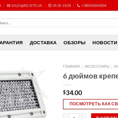
6
SALES@RD.BTR.UA
09.00-18.00
+380960044004
ГАРАНТИЯ
ДОСТАВКА
ОБЗОРЫ
НОВОСТИ
ГЛАВНАЯ
АКСЕССУАРЫ
К
/
/
6 дюймов креп
34.00
$
ПОСМОТРЕТЬ КАК С