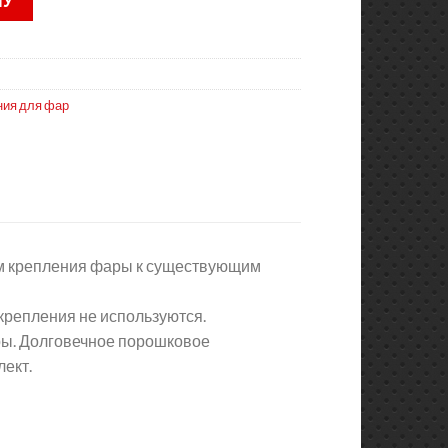
НУ
ния для фар
м крепления фары к существующим
крепления не используются.
ы. Долговечное порошковое
ект.