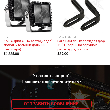
ATV
FORD F-SERIES
SAE-Серия Q (16 светодиодов)
Ford Raptor – крепеж для фар
Дополнительный дальний
40 ” E -серии на верхнюю
свет (пара)
решетку радиатора
$
1,225.00
$
29.00
У вас есть вопрос?
Напишите или позвоните нам!
ОТПРАВИТЬ СООБЩЕНИЕ