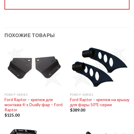
ПОХОЖИЕ ТОВАРЫ
FORD F-SERIES
FORD F-SERIES
Ford Raptor – крепеж для
Ford Raptor – крепеж на крышу
монтажа 4-х Dually фар – Ford
для фары 50″E-серии
Raptor
$
389.00
$
125.00