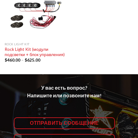
ROCK LIGHT KIT
Rock Light Kit (модули
подсветки + блок управления)
$
460.00
–
$
625.00
У вас есть вопрос?
Напишите или позвоните нам!
ОТПРАВИТЬ СООБЩЕНИЕ