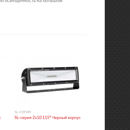
ую освещенность на большом
+
SL-СЕРИЯ
с
SL-серия 2х10 115° Черный корпус