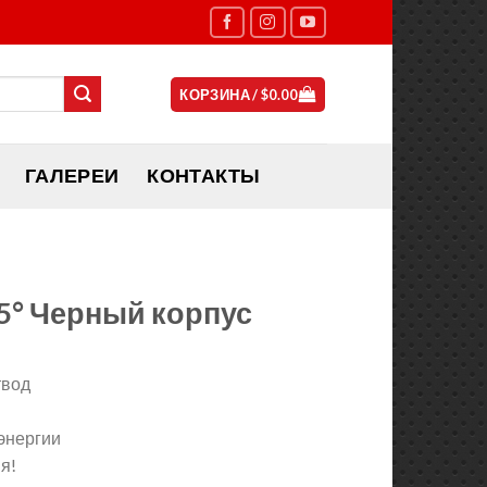
КОРЗИНА /
$
0.00
ГАЛЕРЕИ
КОНТАКТЫ
15° Черный корпус
твод
энергии
я!