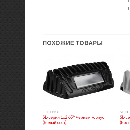
ПОХОЖИЕ ТОВАРЫ
+
+
SL-СЕРИЯ
SL-С
SL-серия 1х2 65° Чёрный корпус
SL-с
(Белый свет)
(Белы