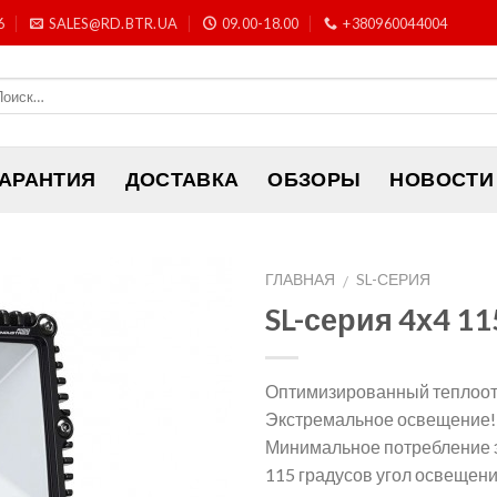
6
SALES@RD.BTR.UA
09.00-18.00
+380960044004
ГАРАНТИЯ
ДОСТАВКА
ОБЗОРЫ
НОВОСТИ
ГЛАВНАЯ
SL-СЕРИЯ
/
SL-серия 4х4 1
Оптимизированный теплоо
Экстремальное освещение!
Минимальное потребление 
115 градусов угол освещени