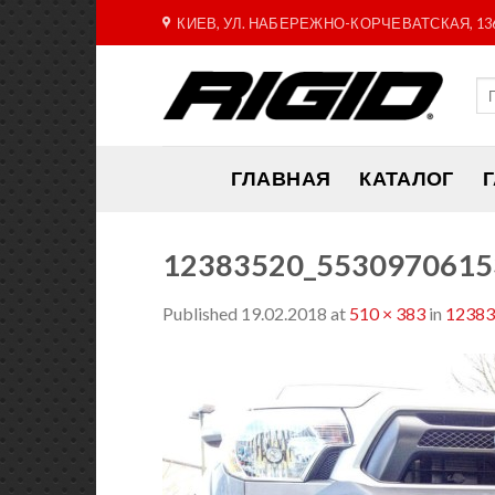
Skip
КИЕВ, УЛ. НАБЕРЕЖНО-КОРЧЕВАТСКАЯ, 13
to
content
ГЛАВНАЯ
КАТАЛОГ
12383520_5530970615
Published
19.02.2018
at
510 × 383
in
12383