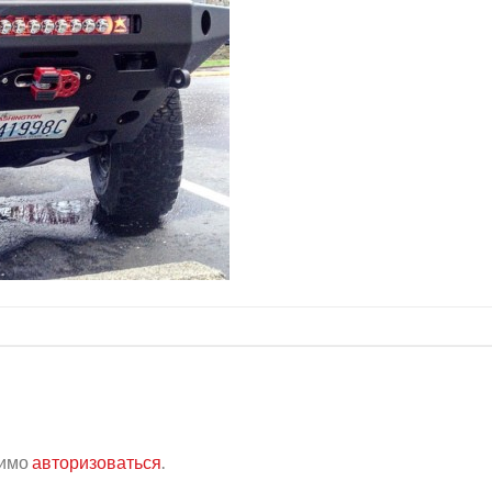
димо
авторизоваться
.