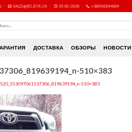
6
SALES@RD.BTR.UA
09.00-18.00
+380960044004
ГАРАНТИЯ
ДОСТАВКА
ОБЗОРЫ
НОВОСТИ
37306_819639194_n-510×383
520_553097061537306_819639194_n-510×383