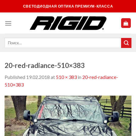
Skip
СВЕТОДИОДНАЯ ОПТИКА ПРЕМИУМ-КЛАССА
to
content
20-red-radiance-510×383
Published
19.02.2018
at
510 × 383
in
20-red-radiance-
510×383