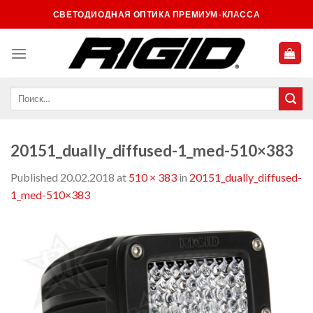
Skip
СВЕТОДИОДНАЯ ОПТИКА ПРЕМИУМ-КЛАССА
to
content
20151_dually_diffused-1_med-510×383
Published
20.02.2018
at
510 × 383
in
20151_dually_diffused-
1_med-510×383