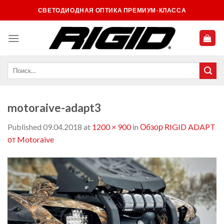
Skip
СВЕТОДИОДНАЯ ОПТИКА ПРЕМИУМ-КЛАССА
to
content
motoraive-adapt3
Published
09.04.2018
at
1200 × 900
in
Обзор RIGID ADAPT
от Motoraive