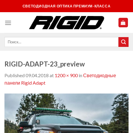
Skip
СВЕТОДИОДНАЯ ОПТИКА ПРЕМИУМ-КЛАССА
to
content
RIGID-ADAPT-23_preview
Published
09.04.2018
at
1200 × 900
in
Светодиодные
панели Rigid Adapt