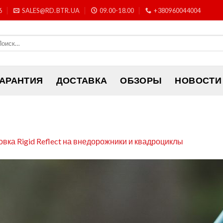
6
SALES@RD.BTR.UA
09.00-18.00
+380960044004
ГАРАНТИЯ
ДОСТАВКА
ОБЗОРЫ
НОВОСТИ
овка Rigid Reflect на внедорожники и квадроциклы