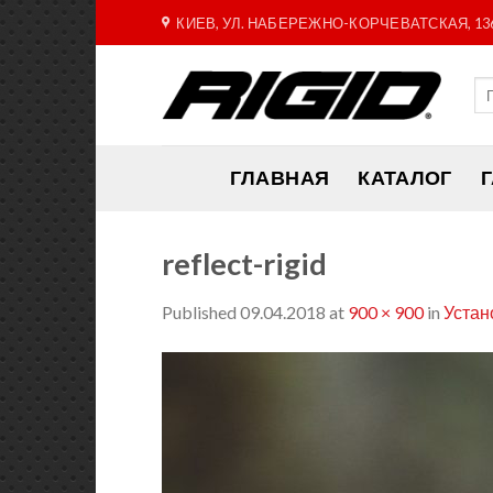
Skip
КИЕВ, УЛ. НАБЕРЕЖНО-КОРЧЕВАТСКАЯ, 13
to
content
ГЛАВНАЯ
КАТАЛОГ
reflect-rigid
Published
09.04.2018
at
900 × 900
in
Устан