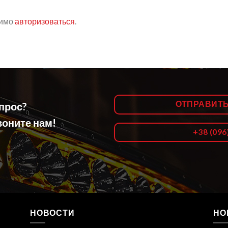
димо
авторизоваться
.
ОТПРАВИТ
опрос?
оните нам!
+38 (096
НОВОСТИ
НО