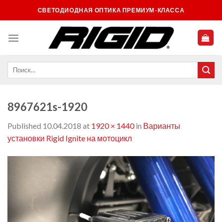
Skip
СВЕТОДИОДНАЯ ОПТИКА ПРЕМИУМ-КЛАССА
to
content
8967621s-1920
Published
10.04.2018
at
1920 × 1440
in
Варианты
установки Rigid Ignite на мотоцикл