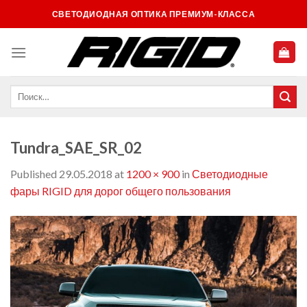
Skip
СВЕТОДИОДНАЯ ОПТИКА ПРЕМИУМ-КЛАССА
to
content
Tundra_SAE_SR_02
Published
29.05.2018
at
1200 × 900
in
Светодиодные
фары RIGID для дорог общего пользования