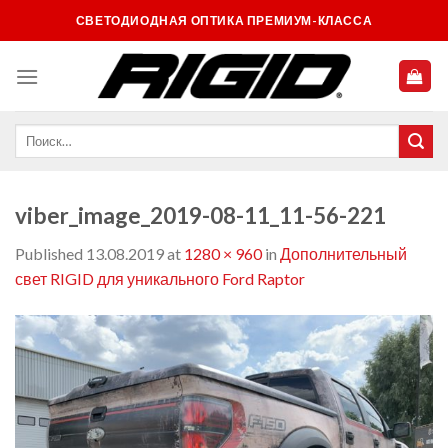
Skip
СВЕТОДИОДНАЯ ОПТИКА ПРЕМИУМ-КЛАССА
to
content
viber_image_2019-08-11_11-56-221
Published
13.08.2019
at
1280 × 960
in
Дополнительный
свет RIGID для уникального Ford Raptor