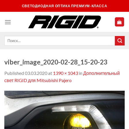
Skip
СВЕТОДИОДНАЯ ОПТИКА ПРЕМИУМ-КЛАССА
to
content
viber_image_2020-02-28_15-20-23
Published
03.03.2020
at
1390 × 1043
in
Дополнительный
свет RIGID для Mitsubishi Pajero