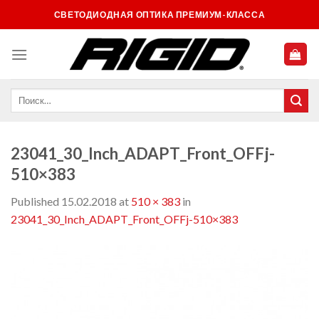
Skip
СВЕТОДИОДНАЯ ОПТИКА ПРЕМИУМ-КЛАССА
to
content
23041_30_Inch_ADAPT_Front_OFFj-
510×383
Published
15.02.2018
at
510 × 383
in
23041_30_Inch_ADAPT_Front_OFFj-510×383