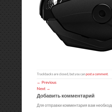
Trackbacks are closed, but you can
post a comment
.
←
Previous
Next
→
Добавить комментарий
Для отправки комментария вам необхо