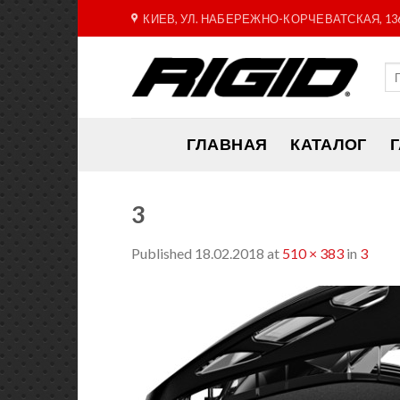
Skip
КИЕВ, УЛ. НАБЕРЕЖНО-КОРЧЕВАТСКАЯ, 13
to
content
ГЛАВНАЯ
КАТАЛОГ
3
Published
18.02.2018
at
510 × 383
in
3