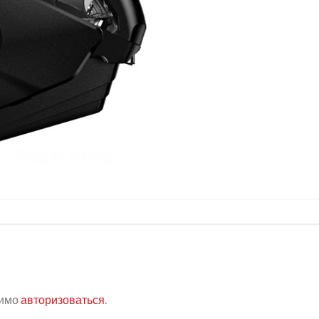
димо
авторизоваться
.