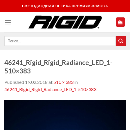
Skip
СВЕТОДИОДНАЯ ОПТИКА ПРЕМИУМ-КЛАССА
to
content
46241_Rigid_Rigid_Radiance_LED_1-
510×383
Published
19.02.2018
at
510 × 383
in
46241_Rigid_Rigid_Radiance_LED_1-510×383