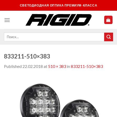
Skip
СВЕТОДИОДНАЯ ОПТИКА ПРЕМИУМ-КЛАССА
to
content
833211-510×383
Published
22.02.2018
at
510 × 383
in
833211-510×383