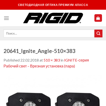
Skip
СВЕТОДИОДНАЯ ОПТИКА ПРЕМИУМ-КЛАССА
to
content
20641_Ignite_Angle-510×383
Published
22.02.2018
at
510 × 383
in
IGNITE-серия
Рабочий свет – Врезная установка (пара)