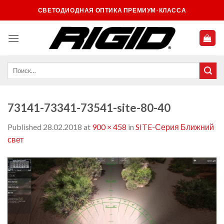
Skip
СВЕТОДИОДНАЯ ОПТИКА ПРЕМИУМ-КЛАССА
to
content
73141-73341-73541-site-80-40
Published
28.02.2018
at
900 × 458
in
SITE-Серия Ближний
свет