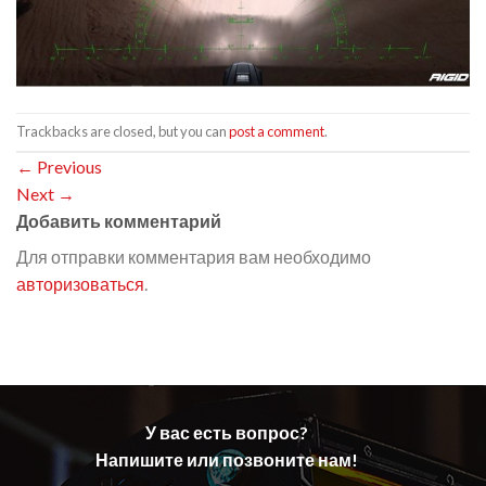
Trackbacks are closed, but you can
post a comment
.
←
Previous
Next
→
Добавить комментарий
Для отправки комментария вам необходимо
авторизоваться
.
У вас есть вопрос?
Напишите или позвоните нам!